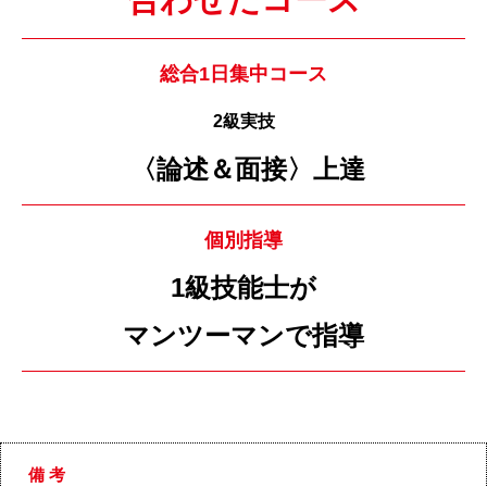
総合1日集中コース
2級実技
〈論述＆面接〉上達
個別指導
1級技能士が
マンツーマンで指導
備 考