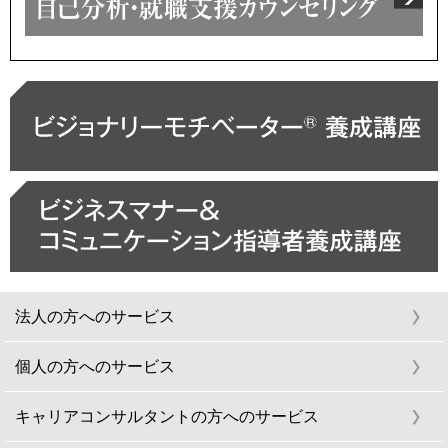
められます。
当社、松岡、岩渕は、1級キャリアコンサルティング技能
士です。
2016.11.31
GCDF資格ホルダーの方、スパービジョンは継続学
習として換算されます。
スーパービジョンは、CCA認定スーパーバイザーが行いま
すので、継続学習としての証明書を発行できます。スーパ
法人の方へのサービス
ービジョンで自分のカウンセリングの弱みを発見し、克服
してください。
個人の方へのサービス
2016.10.15
キャリアコンサルタントの方へのサービス
オリジナルで企業研修作成します。